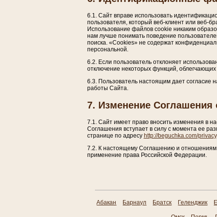
6.1. Сайт вправе использовать идентификац
пользователя, который веб-клиент или веб-б
Использование файлов cookie никаким образо
нам лучше понимать поведение пользователе
поиска. «Cookies» не содержат конфиденциа
персональной.
6.2. Если пользователь отклоняет использова
отключение некоторых функций, облегчающих 
6.3. Пользователь настоящим дает согласие н
работы Сайта.
7. Изменение Соглашения
7.1. Сайт имеет право вносить изменения в 
Соглашения вступает в силу с момента ее ра
странице по адресу
http://beguchka.com/privacy
7.2. К настоящему Соглашению и отношениям
применение права Российской Федерации.
Абакан
Барнаул
Братск
Геленджик
Е