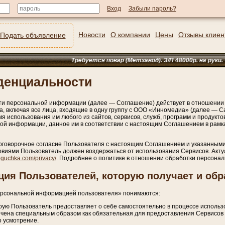
Забыли пароль?
Новости
О компании
Цены
Отзывы клиен
Подать объявление
Требуется повар (Метзавод). З/П 48000р. на руки. Тел: 8(
денциальности
и персональной информации (далее — Соглашение) действует в отношении
 включая все лица, входящие в одну группу с ООО «Инномедиа» (далее — Сай
я использования им любого из сайтов, сервисов, служб, программ и продукт
ой информации, данное им в соответствии с настоящим Соглашением в рамк
оговорочное согласие Пользователя с настоящим Соглашением и указанными 
ловиями Пользователь должен воздержаться от использования Сервисов. Акт
beguchka.com/privacy/
. Подробнее о политике в отношении обработки персона
ия Пользователей, которую получает и обр
персональной информацией пользователя» понимаются:
рую Пользователь предоставляет о себе самостоятельно в процессе исполь
чена специальным образом как обязательная для предоставления Сервисов 
о усмотрение.