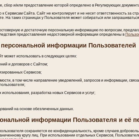
е, сбор и/или предоставление которой определено в Регулирующих документ
к Сервисам Сайта. Сайт не контролирует и не несет ответственность за стр
те. На таких страницах у Пользователя может собираться или запрашиватьс
достоверную и достаточную персональную информацию по вопросам, предлаг
следствия предоставления недостоверной информации определены в
Пользо
ки персональной информации Пользователей
 может использовать в следующих целях:
ний и договоров с Сайтом;
изированных Сервисов;
имости, в том числе направление уведомлений, запросов и информации, связ
 пользователя;
х использования, разработка новых Сервисов и услуг;
едований на основе обезличенных данных.
сональной информации Пользователя и её п
пользователя сохраняется ее конфиденциальность, кроме случаев добровол
аниченному кругу лиц. При использовании отдельных Сервисов, Пользователь