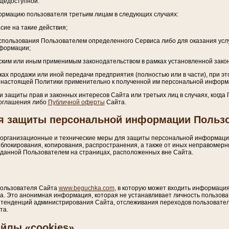
щедоступной.
ормацию пользователя третьим лицам в следующих случаях:
сие на такие действия;
использования Пользователем определенного Сервиса либо для оказания усл
формации;
йским или иным применимым законодательством в рамках установленной зако
мках продажи или иной передачи предприятия (полностью или в части), при э
 настоящей Политики применительно к полученной им персональной информ
ти защиты прав и законных интересов Сайта или третьих лиц в случаях, когд
Соглашения либо
Публичной оферты
Сайта.
я защиты персональной информации Польз
организационные и технические меры для защиты персональной информаци
 блокирования, копирования, распространения, а также от иных неправомерны
еданной Пользователем на страницах, расположенных вне Сайта.
пользователя Сайта
www.beguchka.com
, в которую может входить информация 
а. Это анонимная информация, которая не устанавливает личность пользоват
 тенденций администрирования Сайта, отслеживания переходов пользовате
та.
йлы «cookies»