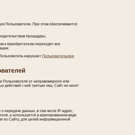
уги Пользователю. При этом обеспечивается
нодательством процедуры;
том к приобретателю переходят все
ации;
а Пользователь нарушает
Пользовательское
ователей
и Пользователя от неправомерного или
х действий с ней третьих лиц. Сайт не несет
о передаче данных, в том числе IP-адрес,
еля, а используется в агрегированном виде
ля по Сайту, для целей информационной