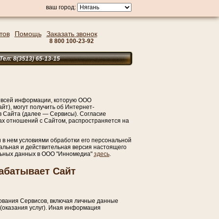
ваш город:
тов
Помощь
Заказать звонок
8 800 100-23-92
3513) 65-13-15
 всей информации, которую ООО
т), могут получить об Интернет-
ов Сайта (далее — Сервисы). Согласие
ах отношений с Сайтом, распространяется на
в нем условиями обработки его персональной
уальная и действительная версия настоящего
льных данных в ООО "Инномедиа"
здесь
.
абатывает Сайт
зования Сервисов, включая личные данные
(оказания услуг). Иная информация