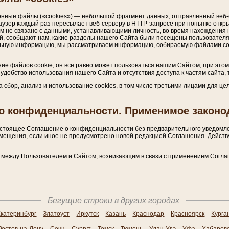
ионные файлы («cookies») — небольшой фрагмент данных, отправленный веб
раузер каждый раз пересылает веб-серверу в HTTP-запросе при попытке откр
м не связано с данными, устанавливающими личность, во время нахождения 
й, сообщают нам, какие разделы нашего Сайта были посещены пользователя
льную информацию, мы рассматриваем информацию, собираемую файлами co
ние файлов cookie, он все равно может пользоваться нашим Сайтом, при эт
удобство использования нашего Сайта и отсутствия доступа к частям сайта,
а сбор, анализ и использование cookies, в том числе третьими лицами для 
 о конфиденциальности. Применимое законо
настоящее Соглашение о конфиденциальности без предварительного уведомл
змещения, если иное не предусмотрено новой редакцией Соглашения. Действ
.
 между Пользователем и Сайтом, возникающим в связи с применением Согл
Бегущие строки в других городах
катеринбург
Златоуст
Иркутск
Казань
Краснодар
Красноярск
Курга