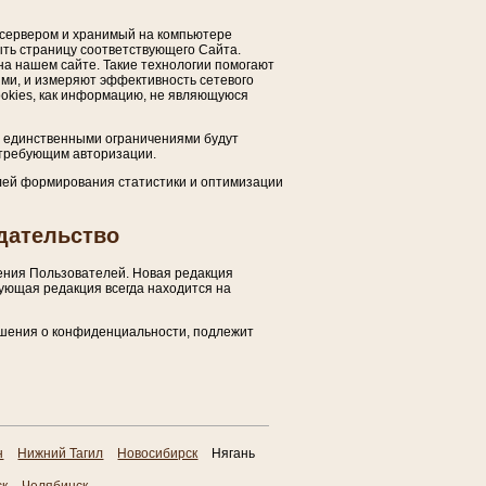
-сервером и хранимый на компьютере
ыть страницу соответствующего Сайта.
на нашем сайте. Такие технологии помогают
ми, и измеряют эффективность сетевого
okies, как информацию, не являющуюся
ом единственными ограничениями будут
 требующим авторизации.
целей формирования статистики и оптимизации
дательство
ения Пользователей. Новая редакция
ующая редакция всегда находится на
ашения о конфиденциальности, подлежит
н
Нижний Тагил
Новосибирск
Нягань